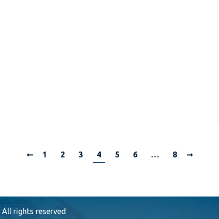
1
2
3
4
5
6
…
8
All rights reserved