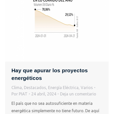
Hay que apurar los proyectos
energéticos
Clima
,
Destacados
,
Energía Eléctrica
,
Varios
Por
PIAT
24 abril, 2024
Deja un comentario
El país que no sea autosuficiente en materia
energética simplemente no tiene futuro. De aquí