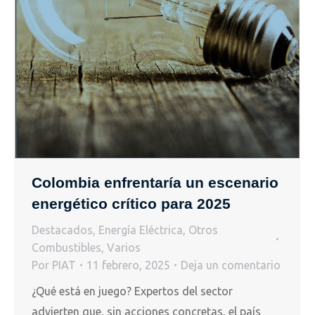
Colombia enfrentaría un escenario
energético crítico para 2025
Destacados
,
Energía Eléctrica
,
Otros
Combustibles
,
Varios
Por
PIAT
11 febrero, 2025
Deja un comentario
¿Qué está en juego? Expertos del sector
advierten que, sin acciones concretas, el país