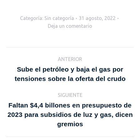
Categoría: Sin categoría
31 agosto, 2022
Deja un comentario
Navegación
ANTERIOR
entre
Sube el petróleo y baja el gas por
Publicación
tensiones sobre la oferta del crudo
anterior:
publicaciones
SIGUIENTE
Faltan $4,4 billones en presupuesto de
2023 para subsidios de luz y gas, dicen
Publicación
siguiente:
gremios