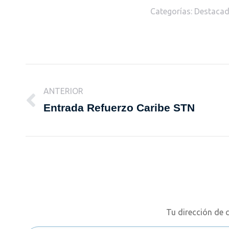
Categorías:
Destaca
Navegación
ANTERIOR
entre
Entrada Refuerzo Caribe STN
Publicación
anterior:
publicaciones
Tu dirección de 