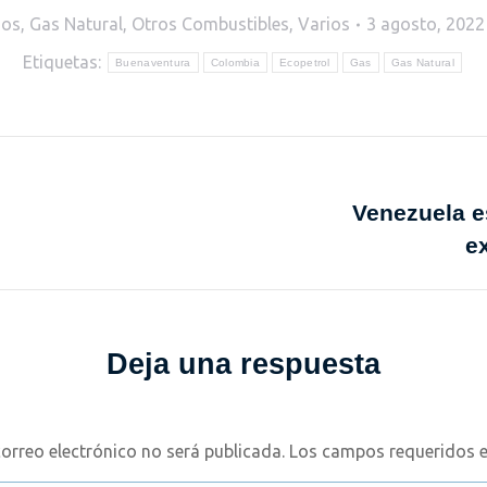
dos
,
Gas Natural
,
Otros Combustibles
,
Varios
3 agosto, 2022
Etiquetas:
Buenaventura
Colombia
Ecopetrol
Gas
Gas Natural
Venezuela e
Publicación
e
siguiente:
Deja una respuesta
correo electrónico no será publicada. Los campos requerido