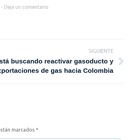
Deja un comentario
SIGUIENTE
stá buscando reactivar gasoducto y
xportaciones de gas hacia Colombia
s están marcados
*