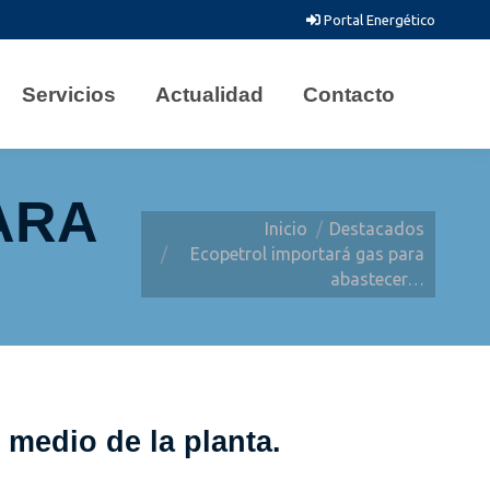
Portal Energético
Servicios
Actualidad
Contacto
ARA
Estás aquí:
Inicio
Destacados
Ecopetrol importará gas para
abastecer…
 medio de la planta.