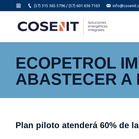
(57) 315 365 5796 / (57) 601 636 7163
info@cosenit.
ECOPETROL I
ABASTECER A
Plan piloto atenderá 60% de l