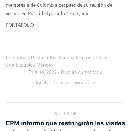
membresía de Colombia después de su reunión de
verano en Madrid el pasado 13 de junio.
PORTAFOLIO
Categorías:
Destacados
,
Energía Eléctrica
,
Otros
Combustibles
,
Varios
21 julio, 2022
Deja un comentario
Etiquetas:
Colombia
Energía
IEF
Navegación
ANTERIOR
entre
EPM informó que restringirán las visitas