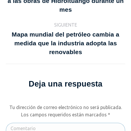
a las obras de Hidroituango durante un
Publicación
publicaciones
anterior:
mes
SIGUIENTE
Mapa mundial del petróleo cambia a
medida que la industria adopta las
Publicación
siguiente:
renovables
Deja una respuesta
Tu dirección de correo electrónico no será publicada.
Los campos requeridos están marcados
*
Comentario